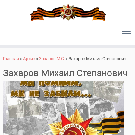
Перейти
к
Главная
»
Архив
»
Захаров М.С.
»
Захаров Михаил Степанович
содержимому
Захаров Михаил Степанович