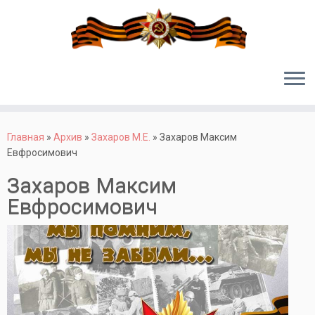
Перейти
к
Главная
»
Архив
»
Захаров М.Е.
»
Захаров Максим
содержимому
Евфросимович
Захаров Максим
Евфросимович