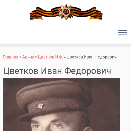
Перейти
к
Главная
»
Архив
»
Цветков И.Ф.
»
Цветков Иван Федорович
содержимому
Цветков Иван Федорович