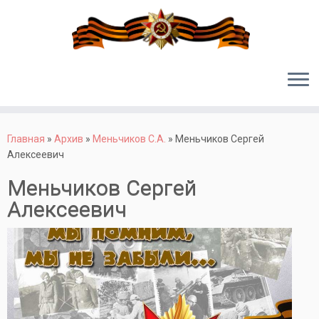
Перейти
к
Главная
»
Архив
»
Меньчиков С.А.
»
Меньчиков Сергей
содержимому
Алексеевич
Меньчиков Сергей
Алексеевич