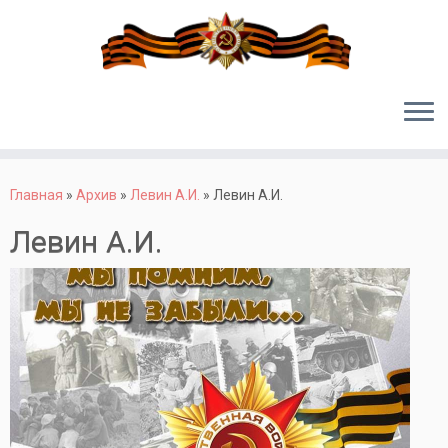
Перейти
к
Главная
»
Архив
»
Левин А.И.
»
Левин А.И.
содержимому
Левин А.И.