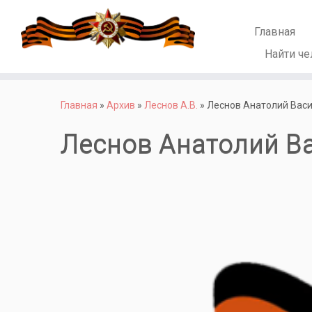
Главная
Найти че
Перейти
к
Главная
»
Архив
»
Леснов А.В.
»
Леснов Анатолий Вас
содержимому
Леснов Анатолий В