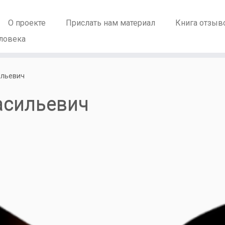
О проекте
Прислать нам материал
Книга отзыв
ловека
ильевич
асильевич