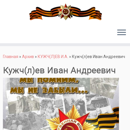
Перейти
к
Главная
»
Архив
»
КУЖЧ(Л)ЕВ И.А.
»
Кужч(л)ев Иван Андреевич
содержимому
Кужч(л)ев Иван Андреевич