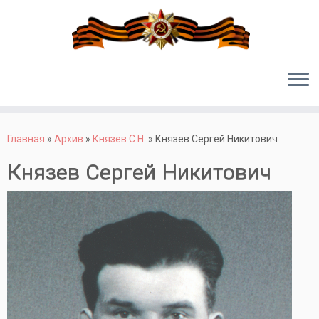
Перейти
к
Главная
»
Архив
»
Князев С.Н.
»
Князев Сергей Никитович
содержимому
Князев Сергей Никитович