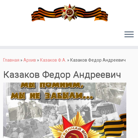
Перейти
к
Главная
»
Архив
»
Казаков Ф.А.
»
Казаков Федор Андреевич
содержимому
Казаков Федор Андреевич