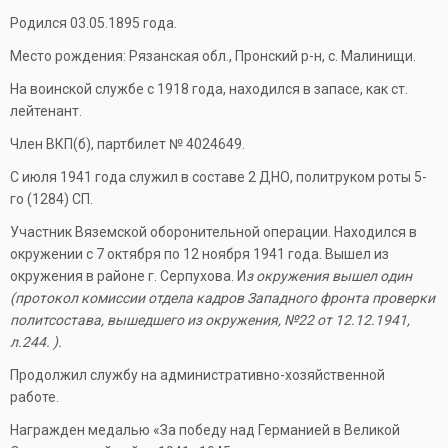
Родился 03.05.1895 года.
Место рождения: Рязанская обл., Пронский р-н, с. Малинищи.
На воинской службе с 1918 года, находился в запасе, как ст.
лейтенант.
Член ВКП(б), партбилет № 4024649.
С июля 1941 года служил в составе 2 ДНО, политруком роты 5-
го (1284) СП.
Участник Вяземской оборонительной операции. Находился в
окружении с 7 октября по 12 ноября 1941 года. Вышел из
окружения в районе г. Серпухова. И
з окружения вышел один
(протокол комиссии
отдела кадров Западного фронта проверки
политсостава, вышедшего из окружения, №22 от 12.12.1941,
л.244.
).
Продолжил службу на административно-хозяйственной
работе.
Награжден медалью «За победу над Германией в Великой