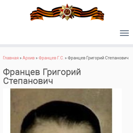
Перейти
к
Главная
»
Архив
»
Францев Г.С.
»
Францев Григорий Степанович
содержимому
Францев Григорий
Степанович