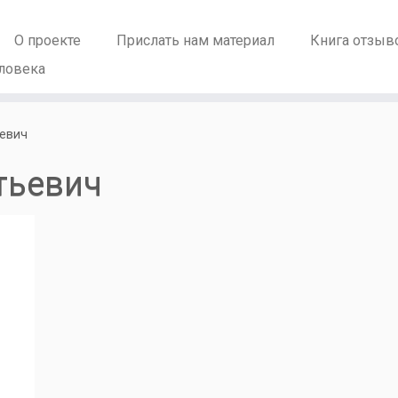
О проекте
Прислать нам материал
Книга отзыв
ловека
ьевич
тьевич