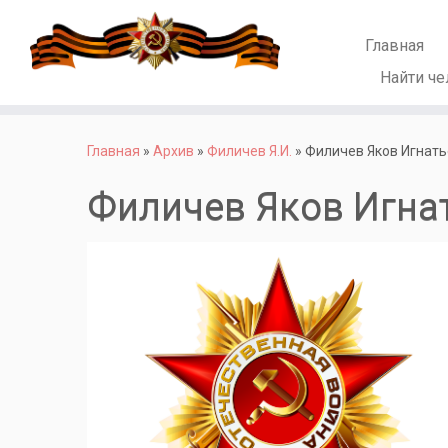
Главная
Найти че
Перейти
к
Главная
»
Архив
»
Филичев Я.И.
»
Филичев Яков Игнат
содержимому
Филичев Яков Игна