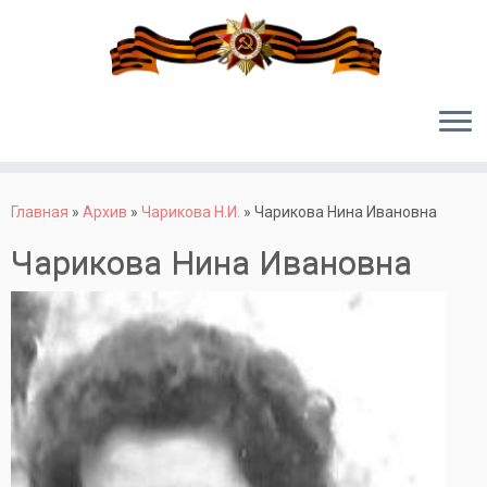
Перейти
к
Главная
»
Архив
»
Чарикова Н.И.
»
Чарикова Нина Ивановна
содержимому
Чарикова Нина Ивановна