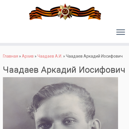
Перейти
к
Главная
»
Архив
»
Чаадаев А.И.
»
Чаадаев Аркадий Иосифович
содержимому
Чаадаев Аркадий Иосифович