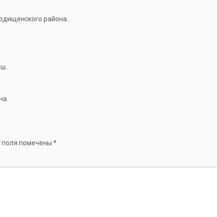
одищенского района.
ыш.
на.
 поля помечены
*