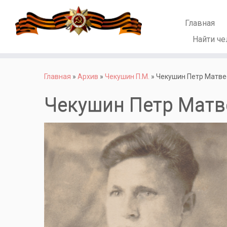
Главная
Найти че
Перейти
к
Главная
»
Архив
»
Чекушин П.М.
»
Чекушин Петр Матве
содержимому
Чекушин Петр Матв