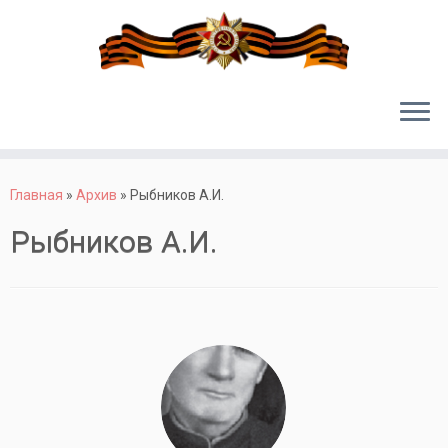
Перейти
к
Главная
»
Архив
»
Рыбников А.И.
содержимому
Рыбников А.И.