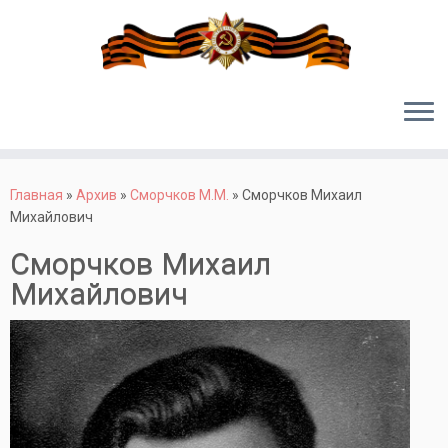
Перейти
к
Главная
»
Архив
»
Сморчков М.М.
»
Сморчков Михаил
содержимому
Михайлович
Сморчков Михаил
Михайлович