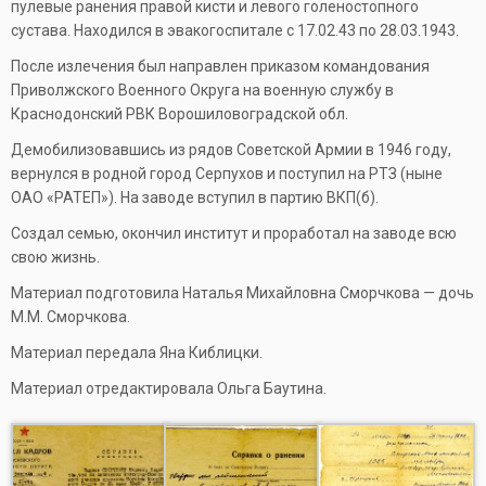
пулевые ранения правой кисти и левого голеностопного
сустава. Находился в эвакогоспитале с 17.02.43 по 28.03.1943.
После излечения был направлен приказом командования
Приволжского Военного Округа на военную службу в
Краснодонский РВК Ворошиловоградской обл.
Демобилизовавшись из рядов Советской Армии в 1946 году,
вернулся в родной город Серпухов и поступил на РТЗ (ныне
ОАО «РАТЕП»). На заводе вступил в партию ВКП(б).
Создал семью, окончил институт и проработал на заводе всю
свою жизнь.
Материал подготовила Наталья Михайловна Сморчкова — дочь
М.М. Сморчкова.
Материал передала Яна Киблицки.
Материал отредактировала Ольга Баутина.