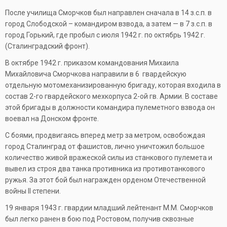
После училища Сморчков был направлен сначала в 14 з.с.п. в
город Слободской – командиром взвода, а затем — в 7 з.с.п. в
город Горький, где пробыл с июля 1942 г. по октябрь 1942 г.
(Сталинградский фронт).
В октябре 1942 г. приказом командования Михаила
Михайловича Сморчкова направили в 6 гвардейскую
отдельную мотомеханизированную бригаду, которая входила в
состав 2-го гвардейского мехкорпуса 2-ой гв. Армии. В составе
этой бригады в должности командира пулеметного взвода он
воевал на Донском фронте.
С боями, продвигаясь вперед метр за метром, освобождая
город Сталинград от фашистов, лично уничтожил большое
количество живой вражеской силы из станкового пулемета и
вывел из строя два танка противника из противотанкового
ружья. За этот бой был награжден орденом Отечественной
войны II степени.
19 января 1943 г. гвардии младший лейтенант М.М. Сморчков
был легко ранен в бою под Ростовом, получив сквозные