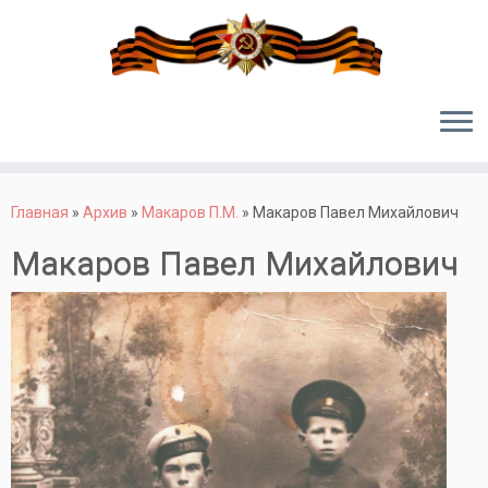
Перейти
к
Главная
»
Архив
»
Макаров П.М.
»
Макаров Павел Михайлович
содержимому
Макаров Павел Михайлович