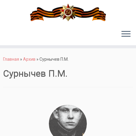
Перейти
к
Главная
»
Архив
»
Сурнычев П.М.
содержимому
Сурнычев П.М.