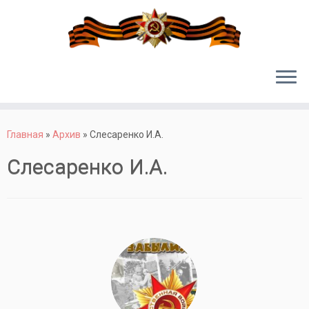
Перейти
к
Главная
»
Архив
»
Слесаренко И.А.
содержимому
Слесаренко И.А.