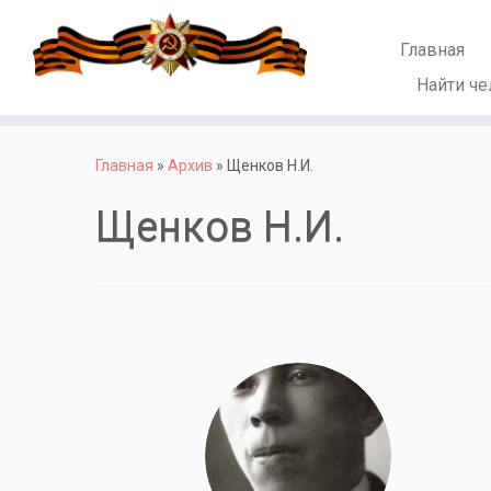
Главная
Найти че
Перейти
к
Главная
»
Архив
»
Щенков Н.И.
содержимому
Щенков Н.И.