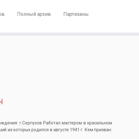
ов
Полный архив
Партизаны
ч
ождения: г.Серпухов Работал мастером в красильном
й из которых родился в августе 1941 г. Кем призван: