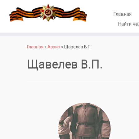
Главная
Найти че
Перейти
к
Главная
»
Архив
»
Щавелев В.П.
содержимому
Щавелев В.П.