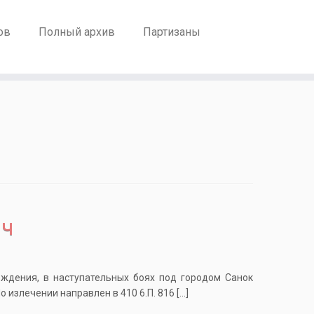
ов
Полный архив
Партизаны
ич
ждения, в наступательных боях под городом Санок
о излечении направлен в 410 6.П. 816 […]