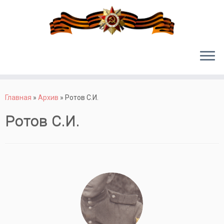
Перейти
к
Главная
»
Архив
»
Ротов С.И.
содержимому
Ротов С.И.