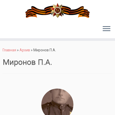
Перейти
к
Главная
»
Архив
»
Миронов П.А.
содержимому
Миронов П.А.