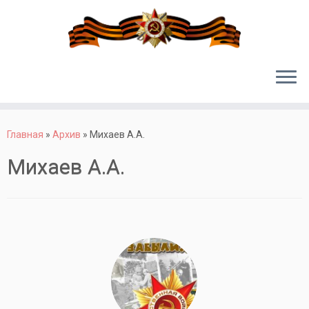
Перейти
к
Главная
»
Архив
»
Михаев А.А.
содержимому
Михаев А.А.