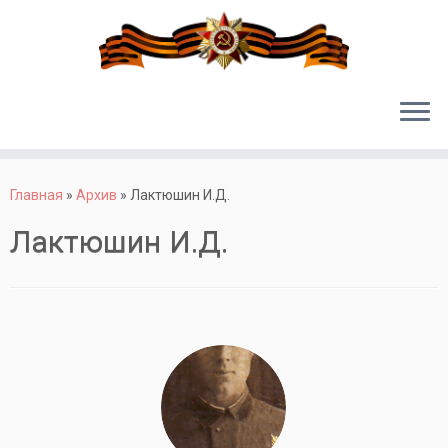
Перейти
к
Главная
»
Архив
»
Лактюшин И.Д.
содержимому
Лактюшин И.Д.