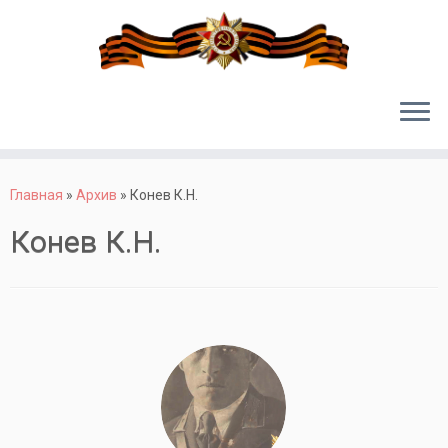
Перейти
к
Главная
»
Архив
»
Конев К.Н.
содержимому
Конев К.Н.