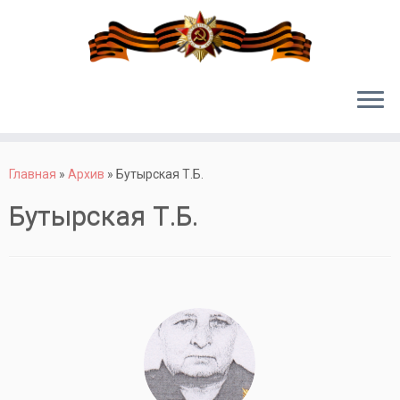
Перейти
к
Главная
»
Архив
»
Бутырская Т.Б.
содержимому
Бутырская Т.Б.