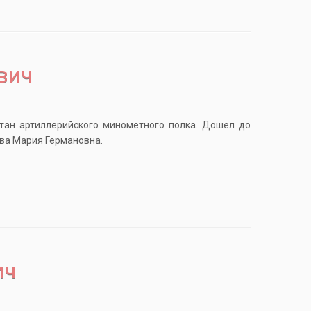
вич
тан артиллерийского минометного полка. Дошел до
ева Мария Германовна.
ич