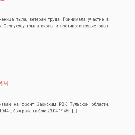
еница тыла, ветеран труда. Принимала участие в
к Серпухову (рыла окопы и противотанковые рвы).
ич
изван на фронт Заокским РВК Тульской области.
44г., был ранен в бою 23.04 1945г. […]