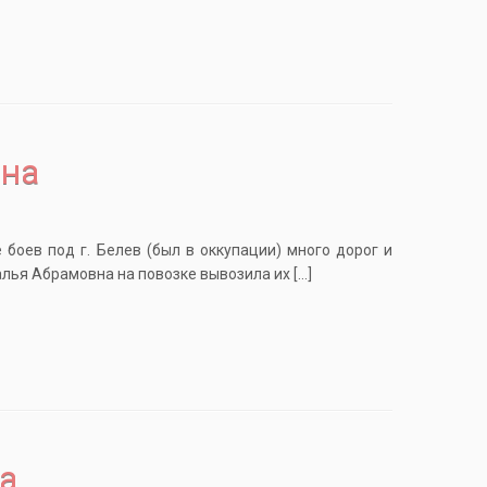
на
боев под г. Белев (был в оккупации) много дорог и
лья Абрамовна на повозке вывозила их […]
а