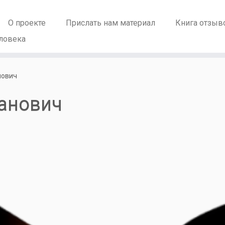
О проекте
Прислать нам материал
Книга отзыв
ловека
нович
анович