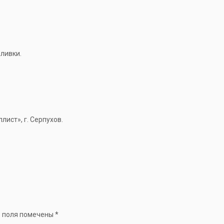
еливки.
ист», г. Серпухов.
 поля помечены
*