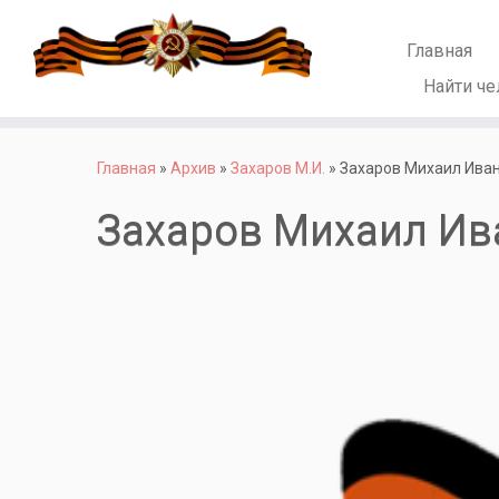
Главная
Найти че
Перейти
к
Главная
»
Архив
»
Захаров М.И.
»
Захаров Михаил Ива
содержимому
Захаров Михаил Ив