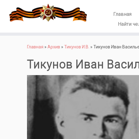
Главная
Найти че
Перейти
к
Главная
»
Архив
»
Тикунов И.В.
»
Тикунов Иван Василь
содержимому
Тикунов Иван Васи