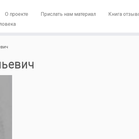
О проекте
Прислать нам материал
Книга отзыв
ловека
евич
льевич