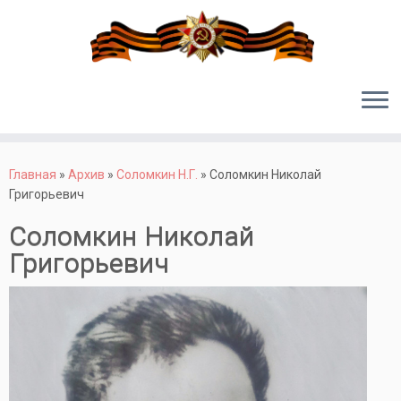
Перейти
к
Главная
»
Архив
»
Соломкин Н.Г.
»
Соломкин Николай
содержимому
Григорьевич
Соломкин Николай
Григорьевич