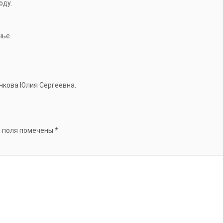
оду.
нье.
нкова Юлия Сергеевна.
 поля помечены
*