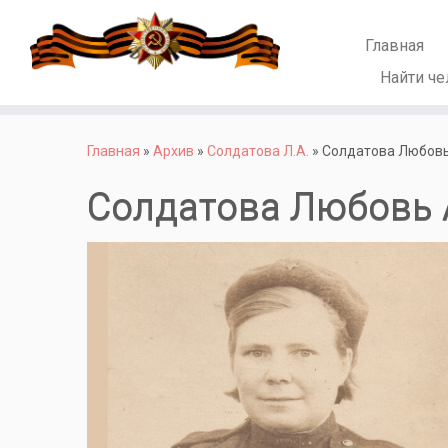
Главная
Найти че
Перейти
к
Главная
»
Архив
»
Солдатова Л.А.
»
Солдатова Любов
содержимому
Солдатова Любовь