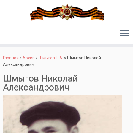
Перейти
к
Главная
»
Архив
»
Шмыгов Н.А.
»
Шмыгов Николай
содержимому
Александрович
Шмыгов Николай
Александрович