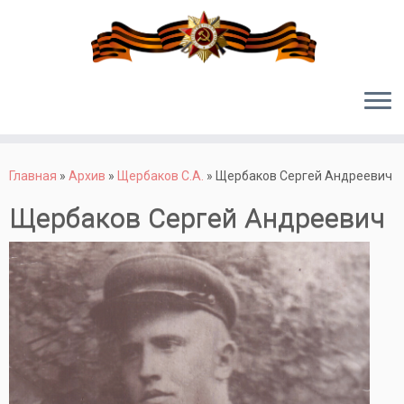
Перейти
к
Главная
»
Архив
»
Щербаков С.А.
»
Щербаков Сергей Андреевич
содержимому
Щербаков Сергей Андреевич