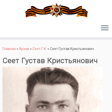
Перейти
к
Главная
»
Архив
»
Сеет Г.К.
»
Сеет Густав Кристьянович
содержимому
Сеет Густав Кристьянович