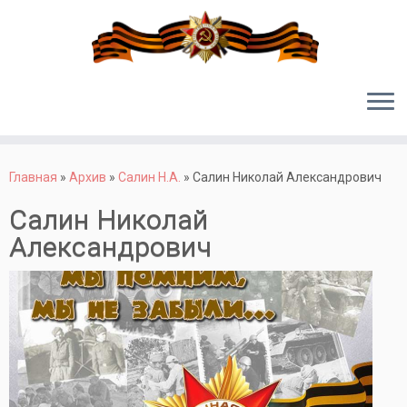
Перейти
к
Главная
»
Архив
»
Салин Н.А.
»
Салин Николай Александрович
содержимому
Салин Николай
Александрович