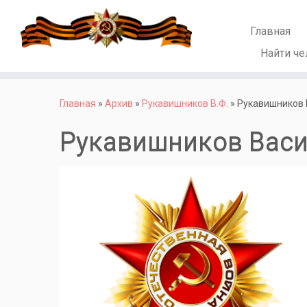
Главная
Найти че
Перейти
к
Главная
»
Архив
»
Рукавишников В.Ф.
»
Рукавишников 
содержимому
Рукавишников Вас