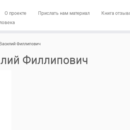
О проекте
Прислать нам материал
Книга отзыв
ловека
Василий Филлипович
илий Филлипович