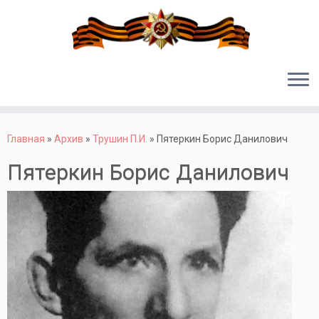
Перейти
к
Главная
»
Архив
»
Трушин П.И.
»
Пятеркин Борис Данилович
содержимому
Пятеркин Борис Данилович