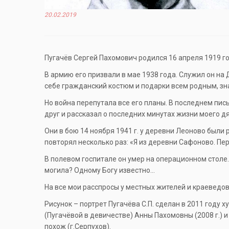
20.02.2019
Пугачёв Сергей Пахомович родился 16 апреля 1919 год
В армию его призвали в мае 1938 года. Служил он на 
себе гражданский костюм и подарки всем родным, зна
Но война перепутала все его планы. В последнем пись
друг и рассказал о последних минутах жизни моего д
Они в бою 14 ноября 1941 г. у деревни Леоново были
повторял несколько раз: «Я из деревни Сафоново. Пе
В полевом госпитале он умер на операционном столе.
могила? Одному Богу известно…
На все мои расспросы у местных жителей и краеведов о
Рисунок – портрет Пугачёва С.П. сделан в 2011 году 
(Пугачёвой в девичестве) Анны Пахомовны (2008 г.) 
похож (г.Серпухов).