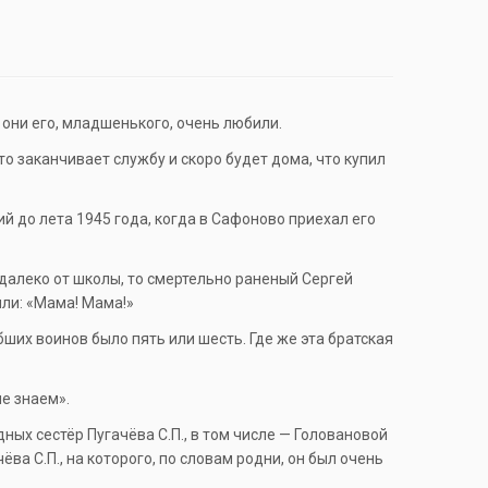
 они его, младшенького, очень любили.
то заканчивает службу и скоро будет дома, что купил
ий до лета 1945 года, когда в Сафоново приехал его
едалеко от школы, то смертельно раненый Сергей
ыли: «Мама! Мама!»
ших воинов было пять или шесть. Где же эта братская
не знаем».
ных сестёр Пугачёва С.П., в том числе — Головановой
а С.П., на которого, по словам родни, он был очень