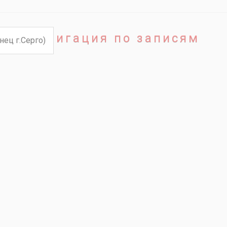
Навигация по записям
ец г.Серго)