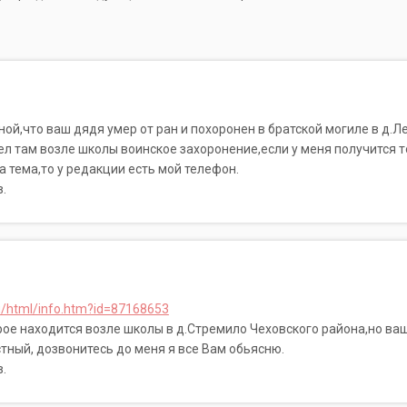
ной,что ваш дядя умер от ран и похоронен в братской могиле в д.Л
 там возле школы воинское захоронение,если у меня получится то
а тема,то у редакции есть мой телефон.
.
ru/html/info.htm?id=87168653
рое находится возле школы в д.Стремило Чеховского района,но ва
тный, дозвонитесь до меня я все Вам обьясню.
.