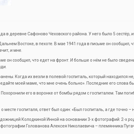
а в деревне Сафоново Чеховского района. У него было 5 сестёр, и
Дальнем Востоке, в пехоте. В мае 1941 года в письме он сообщил, ч
чит, и мне.
ме он сообщил, что едет на фронт. И больше о нём не было сведен
яди.
 ранены. Когда их везли в полевой госпиталь, который находился н
редайте моей маме, что мне очень больно». Последние его слова б
 Похоронили его в воронке от бомбы рядом с госпиталем. Там погиб
 месте госпиталя, ответ был один: «Был госпиталь, а где точно – 
художницей Колодкиной Инной на основании 3-х фотографий: 2-х род
и фотографии Голованова Алексея Николаевича – племянника Пугачёв