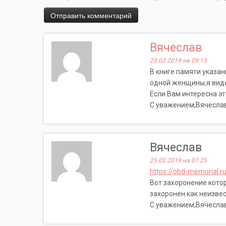
Вячеслав
23.02.2019 на 09:13
В книге памяти указан
одной женщины,я видел
Если Вам интересна эт
С уважением,Вячеслав
Вячеслав
25.02.2019 на 07:25
https://obd-memorial.
Вот захоронение кото
захоронен как неизвес
С уважением,Вячеслав