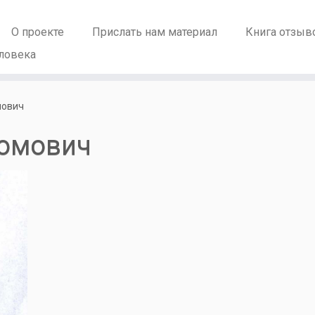
О проекте
Прислать нам материал
Книга отзыв
ловека
мович
хомович