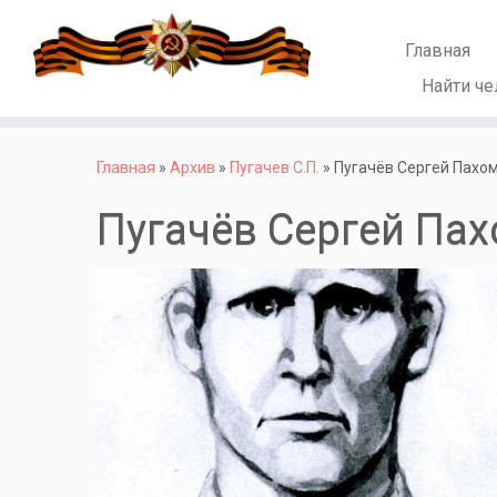
Главная
Найти че
Перейти
к
Главная
»
Архив
»
Пугачев С.П.
»
Пугачёв Сергей Пахо
содержимому
Пугачёв Сергей Па