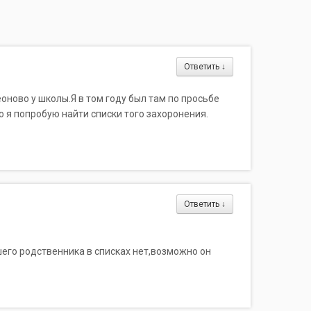
Ответить
↓
еоново у школы.Я в том году был там по просьбе
 я попробую найти списки того захоронения.
Ответить
↓
шего родственника в списках нет,возможно он