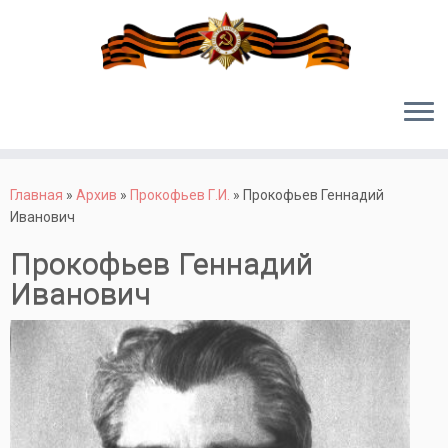
Перейти
к
Главная
»
Архив
»
Прокофьев Г.И.
»
Прокофьев Геннадий
содержимому
Иванович
Прокофьев Геннадий
Иванович