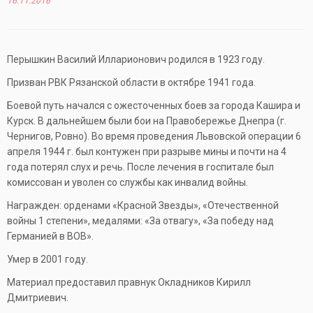
16.11.2016
Перышкин Василий Илларионович родился в 1923 году.
Призван РВК Рязанской области в октябре 1941 года.
Боевой путь начался с ожесточенных боев за города Кашира и
Курск. В дальнейшем были бои на Правобережье Днепра (г.
Чернигов, Ровно). Во время проведения Львовской операции 6
апреля 1944 г. был контужен при разрыве мины и почти на 4
года потерял слух и речь. После лечения в госпитале был
комиссован и уволен со службы как инвалид войны.
Награжден: орденами «Красной Звезды», «Отечественной
войны 1 степени», медалями: «За отвагу», «За победу над
Германией в ВОВ».
Умер в 2001 году.
Материал предоставил правнук Окладников Кирилл
Дмитриевич.