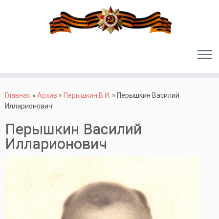
Перейти
к
Главная
»
Архив
»
Перышкин В.И.
»
Перышкин Василий
содержимому
Илларионович
Перышкин Василий
Илларионович