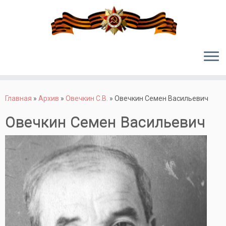
Перейти
к
Главная
»
Архив
»
Овечкин С.В.
»
Овечкин Семен Васильевич
содержимому
Овечкин Семен Васильевич