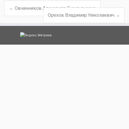
←
Овчинников Александр Емельянович
Навигация по записям
Орехов Владимир Николаевич
→