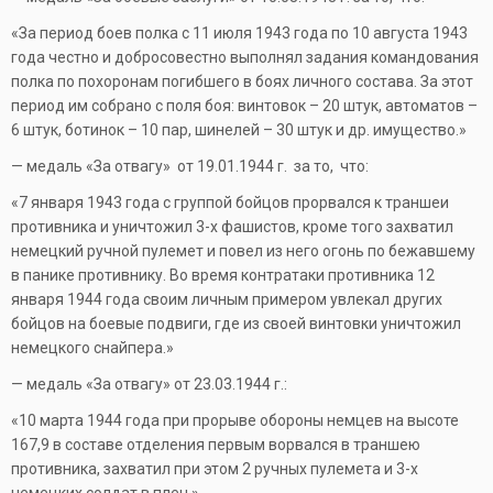
«За период боев полка с 11 июля 1943 года по 10 августа 1943
года честно и добросовестно выполнял задания командования
полка по похоронам погибшего в боях личного состава. За этот
период им собрано с поля боя: винтовок – 20 штук, автоматов –
6 штук, ботинок – 10 пар, шинелей – 30 штук и др. имущество.»
— медаль «За отвагу» от 19.01.1944 г. за то, что:
«7 января 1943 года с группой бойцов прорвался к траншеи
противника и уничтожил 3-х фашистов, кроме того захватил
немецкий ручной пулемет и повел из него огонь по бежавшему
в панике противнику. Во время контратаки противника 12
января 1944 года своим личным примером увлекал других
бойцов на боевые подвиги, где из своей винтовки уничтожил
немецкого снайпера.»
— медаль «За отвагу» от 23.03.1944 г.:
«10 марта 1944 года при прорыве обороны немцев на высоте
167,9 в составе отделения первым ворвался в траншею
противника, захватил при этом 2 ручных пулемета и 3-х