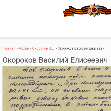
Перейти
к
Главная
»
Архив
»
Окороков В.Е.
»
Окороков Василий Елисеевич
содержимому
Окороков Василий Елисеевич