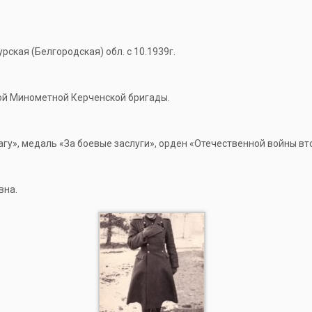
рская (Белгородская) обл. с 10.1939г.
ой Минометной Керченской бригады.
агу», медаль «За боевые заслуги», орден «Отечественной войны вт
вна.