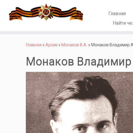
Главная
Найти че
Перейти
к
Главная
»
Архив
»
Монаков В.А.
»
Монаков Владимир 
содержимому
Монаков Владимир