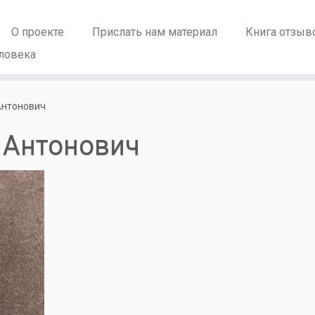
О проекте
Прислать нам материал
Книга отзыв
ловека
Антонович
 Антонович