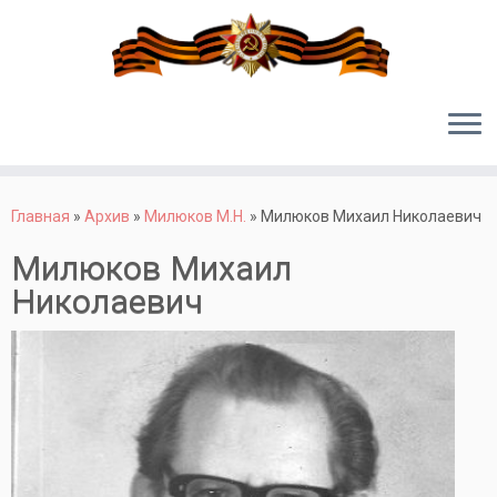
Перейти
к
Главная
»
Архив
»
Милюков М.Н.
»
Милюков Михаил Николаевич
содержимому
Милюков Михаил
Николаевич