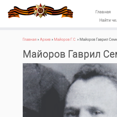
Главная
Найти че
Перейти
к
Главная
»
Архив
»
Майоров Г.С.
»
Майоров Гаврил Сем
содержимому
Майоров Гаврил Се