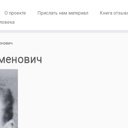
О проекте
Прислать нам материал
Книга отзыв
ловека
енович
менович