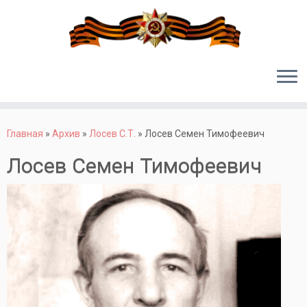
Перейти
к
Главная
»
Архив
»
Лосев С.Т.
»
Лосев Семен Тимофеевич
содержимому
Лосев Семен Тимофеевич