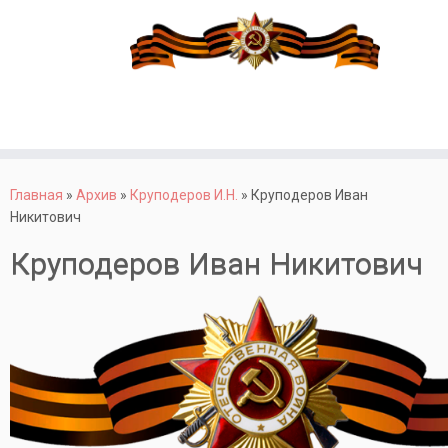
Перейти
к
Главная
»
Архив
»
Круподеров И.Н.
»
Круподеров Иван
содержимому
Никитович
Круподеров Иван Никитович