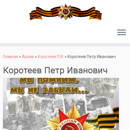
Перейти
к
Главная
»
Архив
»
Коротеев П.И.
»
Коротеев Петр Иванович
содержимому
Коротеев Петр Иванович