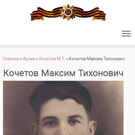
Перейти
к
Главная
»
Архив
»
Кочетов М.Т.
»
Кочетов Максим Тихонович
содержимому
Кочетов Максим Тихонович